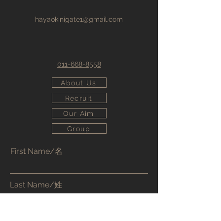
hayaokinigate1@gmail.com
011-668-8558
About Us
Recruit
Our Aim
Group
First Name/名
Last Name/姓
Email/邮件