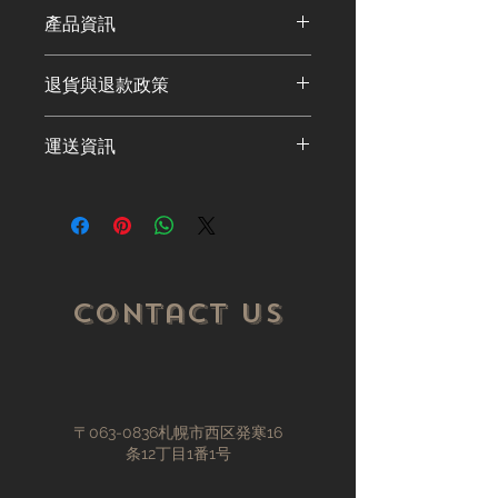
產品資訊
這是產品詳情，適合加入有關產品的更
退貨與退款政策
多資訊，例如尺寸、材料、保固和清洗
說明。另外，您也可在此處形容產品的
這是退貨與退款政策，適合向客戶解釋
獨特之處，以及可給客戶帶來的好處。
運送資訊
如何處理不滿意的產品。撰寫政策時，
買家總是希望能在購買之前清楚了解產
請盡量開門見山，以便建立互信，讓顧
品。所以請盡量提供資訊，讓顧客有信
這是個運送政策，適合加入與運送方
客有信心購買您的產品。
心和决心購買產品。
法、包裝和費用相關的資訊。撰寫政策
時，請盡量開門見山，以便建立互信，
讓顧客有信心購買您的產品。
Contact Us
〒063-0836札幌市西区発寒16
条12丁目1番1号