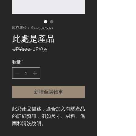
庫存單位： 671253175371
此處是產品
一
促
 JP¥100 
JP¥95
般
銷
價
價
數量
*
格
格
新增至購物車
此乃產品描述，適合加入有關產品
的詳細資訊，例如尺寸、材料、保
固和清洗說明。