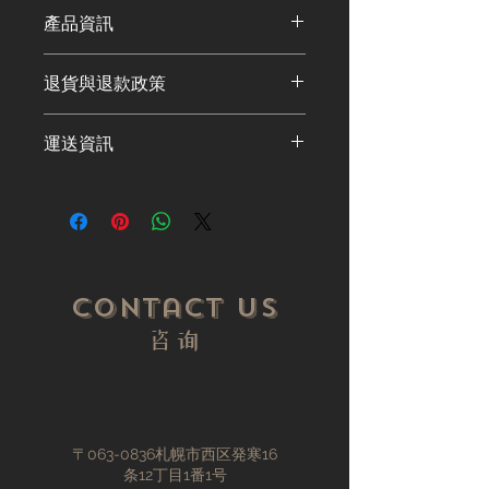
產品資訊
這是產品詳情，適合加入有關產品的更
退貨與退款政策
多資訊，例如尺寸、材料、保固和清洗
說明。另外，您也可在此處形容產品的
這是退貨與退款政策，適合向客戶解釋
獨特之處，以及可給客戶帶來的好處。
運送資訊
如何處理不滿意的產品。撰寫政策時，
買家總是希望能在購買之前清楚了解產
請盡量開門見山，以便建立互信，讓顧
品。所以請盡量提供資訊，讓顧客有信
這是個運送政策，適合加入與運送方
客有信心購買您的產品。
心和决心購買產品。
法、包裝和費用相關的資訊。撰寫政策
時，請盡量開門見山，以便建立互信，
讓顧客有信心購買您的產品。
Contact Us
​咨询
〒063-0836札幌市西区発寒16
条12丁目1番1号